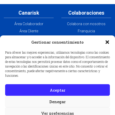
Canarisk
Colaboraciones
Área Colaborador
Colabora con nosotros
Área Cliente
Franquicia
Aviso Legal
Aunna
Gestionar consentimiento
Política de privacidad
Canabrok
Para ofrecer las mejores experiencias, utilizamos tecnologías como las cookies
Política de cookies
para almacenar y/o acceder a la información del dispositivo. El consentimiento
de estas tecnologías nos permitirá procesar datos como el comportamiento de
navegación o las identificaciones únicas en este sitio. No consentir o retirar el
consentimiento, puede afectar negativamente a ciertas características y
Contactar
funciones.
Aceptar
Correduría de seguros en Santa Cruz de Tenerife
Correduría de seguros en Las Palmas de Gran Canaria
Denegar
Carta de nombramiento de Corredor de Seguros
Ver preferencias
© Canarisk 2026