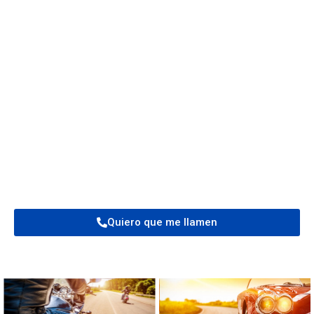
Seguros Personales
Tú protección y la de tú familia, en
las mejores manos
.
Cuéntanos qué quieres proteger y te ofreceremos los
mejores Seguros Personales en Canarias,
adaptados
a tus necesidades.
Quiero que me llamen