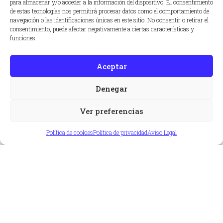
para almacenar y/o acceder a la información del dispositivo. El consentimiento
seguro que protege frente a la pérdida de ingresos en caso de
de estas tecnologías nos permitirá procesar datos como el comportamiento de
baja laboral por enfermedad o accidentes.
Contacta con
navegación o las identificaciones únicas en este sitio. No consentir o retirar el
nuestros corredores de seguros en Tenerife y Las Palmas
, y
consentimiento, puede afectar negativamente a ciertas características y
Requisitos de un Seguro Médico para
te asesorarán sobre la necesidad de contratar un seguro de
funciones.
Extranjeros que Solicitan Residencia en
incapacidad temporal.
Canarias
Aceptar
Denegar
Ver preferencias
Política de cookies
Política de privacidad
Aviso Legal