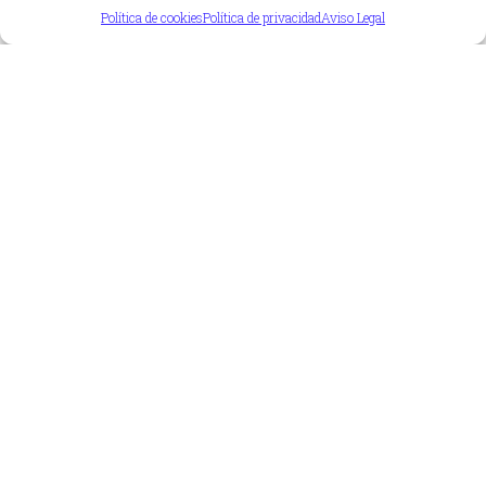
Política de cookies
Política de privacidad
Aviso Legal
Leer más >
¿Qué es el perjuicio económico derivado y
cuáles son sus implicaciones?
En el ámbito de la responsabilidad civil profesional, los
errores u omisiones en la prestación…
Leer más >