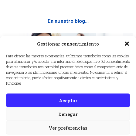
En nuestro blog...
Gestionar consentimiento
Para ofrecer las mejores experiencias, utilizamos tecnologías como las cookies
para almacenar y/o acceder a la información del dispositivo. El consentimiento
de estas tecnologías nos permitirá procesar datos como el comportamiento de
navegación o las identificaciones únicas en este sitio. No consentir o retirar el
consentimiento, puede afectar negativamente a ciertas características y
funciones.
Aceptar
¿Qué gastos están garantizados por el
asegurador en una póliza de responsabilidad
Denegar
civil?
Ver preferencias
Cuando un profesional o empresa contrata un seguro de
responsabilidad civil, uno de los aspectos…