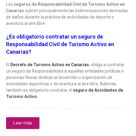
Los
seguros de Responsabilidad Civil de Turismo Activo en
Canarias
cubren principalmente las indemnizaciones derivadas
de daños durante la práctica de actividades de deporte y
aventura al aire libre.
¿Es obligatorio contratar un seguro de
Responsabilidad Civil de Turismo Activo en
Canarias?
El
Decreto de Turismo Activo en Canarias
, obliga a contratar
un seguro de Responsabilidad a aquellas entidades jurídicas o
personas físicas dedicas al desarrollo u organización de
actividades deportivas o de aventura al aire libre. Además,
también es obligatorio contratar el
seguro de Accidentes de
Turismo Activo.
¿Cuánto capital debo contratar en mi póliza de
Responsabilidad Civil de Turismo Activo en
Leer más
Canarias?