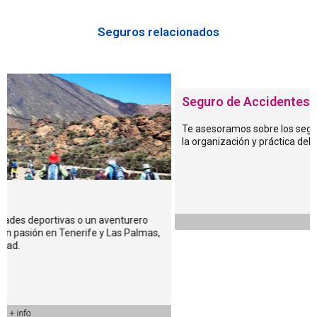
El Decreto de Turismo Activo en Canarias establece que el
capital mínimo en el seguro de Responsabilidad Civil es 600.000
Seguros relacionados
€.
¿Quién paga el rescate de un senderista en
Canarias?
Seguro de Accidentes de Turis
En nuestro post
«Quién paga el rescate de un senderista en
Canarias»
ampliamos información sobre la responsabilidad que
Te asesoramos sobre los seguros obligato
la organización y práctica del Turismo Act
tienen los organizadores de rutas de senderismo en Canarias.
¿Cuanto cuesta un seguro de Responsabilidad
Civil de Turismo Activo en Canarias?
rtivas o un aventurero
La prima del seguro de RC Turismo Activo depende
+ info
n Tenerife y Las Palmas,
principalmente de la actividad deportiva o aventura que se
organiza, la facturación anual ( o estimación si es una actividad
nueva ) y si la empresa o autónomo tiene empleados. Con esta
información,
nuestros corredores de seguros en Tenerife y
Las Palmas pueden confeccionar el mejor seguro de
Responsabilidad Civil de Turismo Activo
adaptados a las