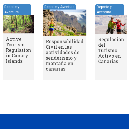
orte y Aventura
Deporte y
Deporte y Aventura
Aventura
Regulación
esponsabilidad
La
del
vil en las
Responsabilidad
Turismo
ctividades de
Civil en la
Activo en
enderismo y
práctica de
Canarias
ontaña en
senderismo y
anarias
montaña en
Canarias