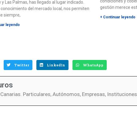
condiciones y cobe
 y Las Palmas, has llegado al lugar indicado.
gestión merece es
 conocimiento del mercado local, nos permiten
te siempre,
+ Continuar leyendo
uar leyendo
Twitter
LinkedIn
WhatsApp
uros
 Canarias. Particulares, Autónomos, Empresas, Instituciones