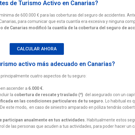
ntes de Turismo Activo en Canarias?
a mínima de 600.000 € para las coberturas del seguro de accidentes. Ant
Canarias, para comunicar que esta cuantía era excesiva y ninguna com
o de Canarias modificó la cuantía de la cobertura del seguro de acci
CALCULAR AHORA
turismo activo más adecuado en Canarias?
 principalmente cuatro aspectos de tu seguro:
eben ascender a
6.000 €.
cluir la
cobertura de rescate y traslado (*)
del asegurado con un capit
ficada en las condiciones particulares de tu seguro.
Lo habitual es 
s. De este modo, en caso de siniestro amparado en póliza tendrás cobertu
ue participan anualmente en tus actividades.
Habitualmente estos segu
rol de las personas que acuden a tus actividades, para poder hacer un cál