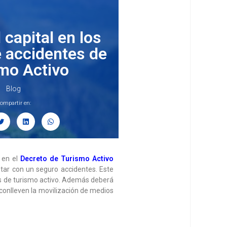
 capital en los
 accidentes de
mo Activo
Blog
ompartir en:
o en el
Decreto de Turismo Activo
tar con un seguro accidentes. Este
des de turismo activo. Además deberá
onlleven la movilización de medios