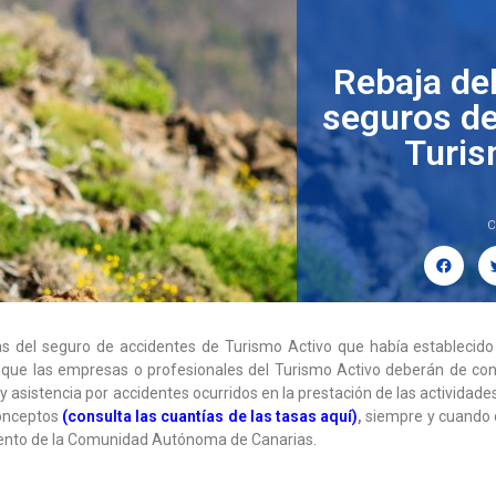
Rebaja del
seguros de
Turis
C
ras del seguro de accidentes de Turismo Activo que había establecid
 que las empresas o profesionales del Turismo Activo deberán de con
 y asistencia por accidentes ocurridos en la prestación de las activida
conceptos
(
consulta las cuantías de las tasas aquí
)
,
siempre y cuando c
mento de la Comunidad Autónoma de Canarias.