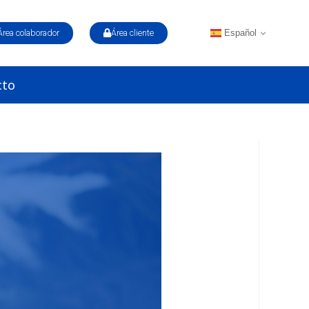
Español
Área colaborador
Área cliente
cto