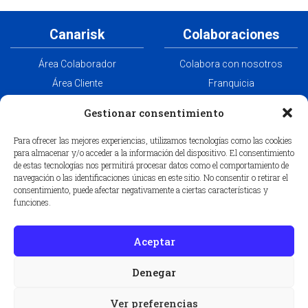
Canarisk
Colaboraciones
Área Colaborador
Colabora con nosotros
Área Cliente
Franquicia
Aviso Legal
Aunna
Gestionar consentimiento
Política de privacidad
Canabrok
Para ofrecer las mejores experiencias, utilizamos tecnologías como las cookies
Política de cookies
para almacenar y/o acceder a la información del dispositivo. El consentimiento
de estas tecnologías nos permitirá procesar datos como el comportamiento de
navegación o las identificaciones únicas en este sitio. No consentir o retirar el
consentimiento, puede afectar negativamente a ciertas características y
Contactar
funciones.
Aceptar
Correduría de seguros en Santa Cruz de Tenerife
Correduría de seguros en Las Palmas de Gran Canaria
Denegar
Carta de nombramiento de Corredor de Seguros
Ver preferencias
© Canarisk 2026