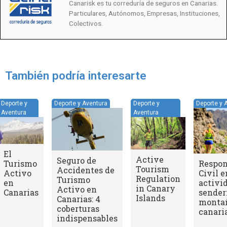
Canarisk es tu correduría de seguros en Canarias.
Particulares, Autónomos, Empresas, Instituciones,
Colectivos.
También podría interesarte
Deporte y
Deporte y Aventura
Deporte y
Deporte y 
Aventura
Aventura
El
Active
Seguro de
Turismo
Respon
Tourism
Accidentes de
Activo
Civil e
Regulation
Turismo
en
activi
in Canary
Activo en
Canarias
sender
Islands
Canarias: 4
monta
coberturas
canari
indispensables