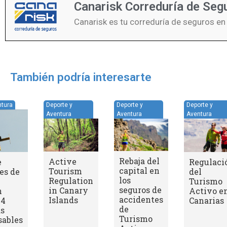
Canarisk Correduría de Seg
Canarisk es tu correduría de seguros en
También podría interesarte
Deporte y
Deporte y Aventura
Aventura
Regulación
La
del
Responsabilidad
Turismo
Civil en la
Activo en
práctica de
Canarias
senderismo y
montaña en
Canarias