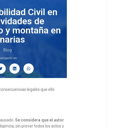
lidad Civil en
ividades de
o y montaña en
narias
Blog
ompartir en:
consecuencias legales que ello
 causado.
Se considera que el autor
igencia, sin prever todos los actos y