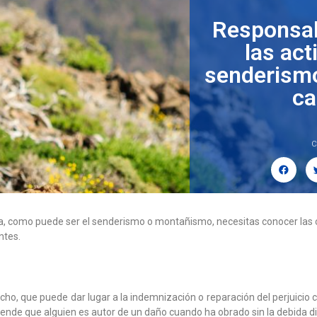
Responsabi
las act
senderism
ca
C
ura, como puede ser el senderismo o montañismo, necesitas conocer las 
ntes.
echo, que puede dar lugar a la indemnización o reparación del perjuicio
iende que alguien es autor de un daño cuando ha obrado sin la debida dil