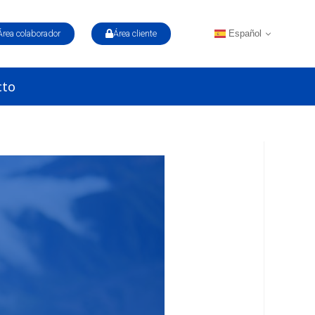
Español
Área colaborador
Área cliente
cto