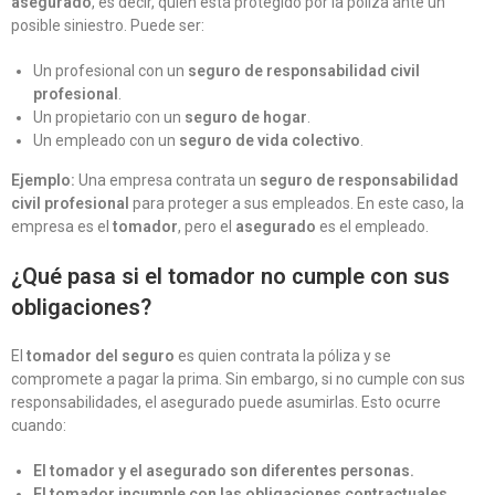
asegurado
, es decir, quien está protegido por la póliza ante un
posible siniestro. Puede ser:
Un profesional con un
seguro de responsabilidad civil
profesional
.
Un propietario con un
seguro de hogar
.
Un empleado con un
seguro de vida colectivo
.
Ejemplo:
Una empresa contrata un
seguro de responsabilidad
civil profesional
para proteger a sus empleados. En este caso, la
empresa es el
tomador
, pero el
asegurado
es el empleado.
¿Qué pasa si el tomador no cumple con sus
obligaciones?
El
tomador del seguro
es quien contrata la póliza y se
compromete a pagar la prima. Sin embargo, si no cumple con sus
responsabilidades, el asegurado puede asumirlas. Esto ocurre
cuando:
El tomador y el asegurado son diferentes personas.
El tomador incumple con las obligaciones contractuales.