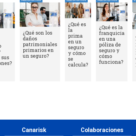
¿A quién
¿Qué gastos
protege la
están
póliza de
garantizados
responsabilidad
por el
civil
asegurador en
profesional?
una póliza de
responsabilidad
civil?
Canarisk
Colaboraciones