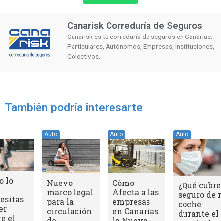
Canarisk Correduría de Seguros
Canarisk es tu correduría de seguros en Canarias.
Particulares, Autónomos, Empresas, Instituciones,
Colectivos.
También podría interesarte
Auto
Auto
Auto
o lo
Nuevo
Cómo
¿Qué cubre
marco legal
Afecta a las
seguro de 
esitas
para la
empresas
coche
er
circulación
en Canarias
durante el
re el
de
la Nueva