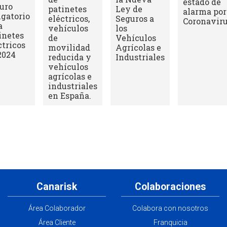
estado de
uro
patinetes
Ley de
alarma por
igatorio
eléctricos,
Seguros a
Coronavir
a
vehículos
los
inetes
de
Vehículos
ctricos
movilidad
Agrícolas e
2024
reducida y
Industriales
vehículos
agrícolas e
industriales
en España.
Canarisk
Colaboraciones
Área Colaborador
Colabora con nosotros
Área Cliente
Franquicia