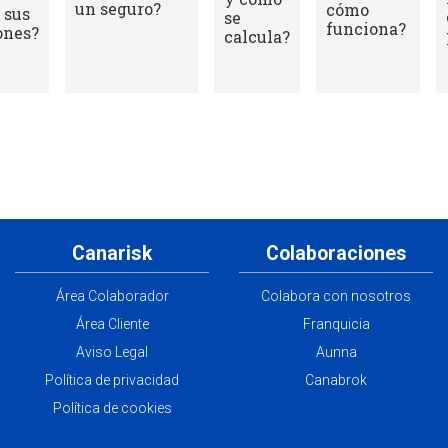
civil
asegurador en
profesional?
una póliza de
responsabilidad
civil?
Canarisk
Colaboraciones
Área Colaborador
Colabora con nosotros
Área Cliente
Franquicia
Aviso Legal
Aunna
Política de privacidad
Canabrok
Política de cookies