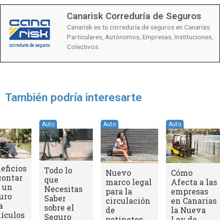
Canarisk Correduría de Seguros
Canarisk es tu correduría de seguros en Canarias.
Particulares, Autónomos, Empresas, Instituciones,
Colectivos.
También podría interesarte
Auto
Auto
Auto
eficios
Todo lo
Nuevo
Cómo
contar
que
marco legal
Afecta a las
 un
Necesitas
para la
empresas
uro
Saber
circulación
en Canarias
a
sobre el
de
la Nueva
ículos
Seguro
patinetes
Ley de