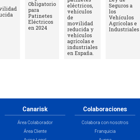
Obligatorio
eléctricos,
Seguros a
ilidad
para
vehículos
los
ucida
Patinetes
de
Vehículos
Eléctricos
movilidad
Agrícolas e
en 2024
reducida y
Industriales
vehículos
agrícolas e
industriales
en España.
Canarisk
Colaboraciones
Área Colaborador
Colabora con nosotros
Área Cliente
Franquicia
Aviso Legal
Aunna