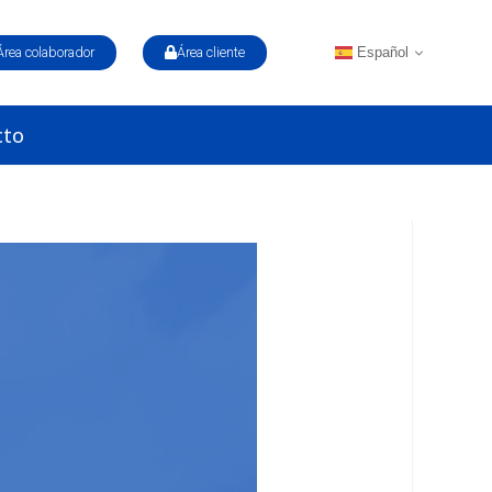
Español
Área colaborador
Área cliente
cto