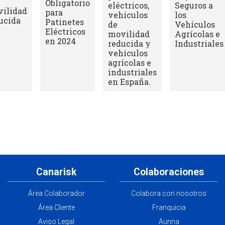
Obligatorio
eléctricos,
Seguros a
ilidad
para
vehículos
los
ucida
Patinetes
de
Vehículos
Eléctricos
movilidad
Agrícolas e
en 2024
reducida y
Industriales
vehículos
agrícolas e
industriales
en España.
Canarisk
Colaboraciones
Área Colaborador
Colabora con nosotros
Área Cliente
Franquicia
Aviso Legal
Aunna