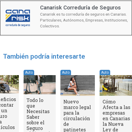
Canarisk Correduría de Seguros
Canarisk es tu correduría de seguros en Canarias.
Particulares, Autónomos, Empresas, Instituciones,
Colectivos.
También podría interesarte
Auto
Auto
Auto
eficios
Todo lo
Nuevo
Cómo
contar
que
marco legal
Afecta a las
 un
Necesitas
para la
empresas
uro
Saber
circulación
en Canarias
a
sobre el
de
la Nueva
ículos
Seguro
patinetes
Ley de