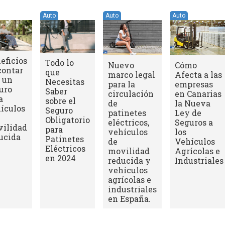
Auto
Auto
Auto
eficios
Todo lo
Nuevo
Cómo
contar
que
marco legal
Afecta a las
 un
Necesitas
para la
empresas
uro
Saber
circulación
en Canarias
a
sobre el
de
la Nueva
ículos
Seguro
patinetes
Ley de
Obligatorio
eléctricos,
Seguros a
ilidad
para
vehículos
los
ucida
Patinetes
de
Vehículos
Eléctricos
movilidad
Agrícolas e
en 2024
reducida y
Industriales
vehículos
agrícolas e
industriales
en España.