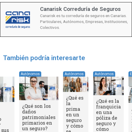
Canarisk Correduría de Seguros
Canarisk es tu correduría de seguros en Canarias.
Particulares, Autónomos, Empresas, Instituciones,
Colectivos.
También podría interesarte
Empresas
Autónomos
¿A quién
¿Qué gastos
protege la
están
póliza de
garantizados
responsabilidad
por el
civil
asegurador en