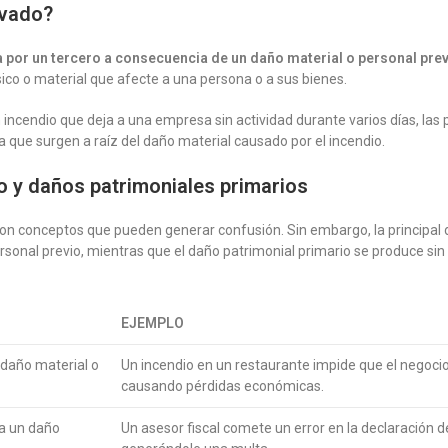
ivado?
 por un tercero a consecuencia de un daño material o personal pre
sico o material que afecte a una persona o a sus bienes.
 un incendio que deja a una empresa sin actividad durante varios días, la
ya que surgen a raíz del daño material causado por el incendio.
o y daños patrimoniales primarios
on conceptos que pueden generar confusión. Sin embargo, la principal di
sonal previo, mientras que el daño patrimonial primario se produce sin
EJEMPLO
daño material o
Un incendio en un restaurante impide que el negoc
causando pérdidas económicas.
ta un daño
Un asesor fiscal comete un error en la declaración d