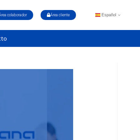
Español
Área colaborador
Área cliente
cto