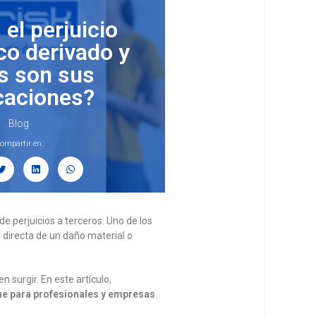
el perjuicio
o derivado y
s son sus
caciones?
Blog
ompartir en:
de perjuicios a terceros. Uno de los
 directa de un daño material o
 surgir. En este artículo,
ene para profesionales y empresas
.